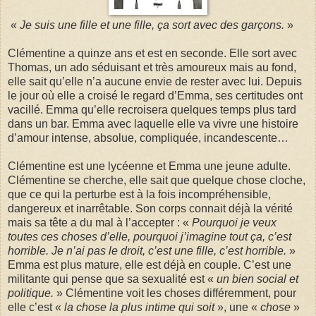
«
Je suis une fille et une fille, ça sort avec des garçons.
»
Clémentine a quinze ans et est en seconde. Elle sort avec
Thomas, un ado séduisant et très amoureux mais au fond,
elle sait qu’elle n’a aucune envie de rester avec lui. Depuis
le jour où elle a croisé le regard d’Emma, ses certitudes ont
vacillé. Emma qu’elle recroisera quelques temps plus tard
dans un bar. Emma avec laquelle elle va vivre une histoire
d’amour intense, absolue, compliquée, incandescente…
Clémentine est une lycéenne et Emma une jeune adulte.
Clémentine se cherche, elle sait que quelque chose cloche,
que ce qui la perturbe est à la fois incompréhensible,
dangereux et inarrêtable. Son corps connait déjà la vérité
mais sa tête a du mal à l’accepter : «
Pourquoi je veux
toutes ces choses d’elle, pourquoi j’imagine tout ça, c’est
horrible. Je n’ai pas le droit, c’est une fille, c’est horrible.
»
Emma est plus mature, elle est déjà en couple. C’est une
militante qui pense que sa sexualité est «
un bien social et
politique.
» Clémentine voit les choses différemment, pour
elle c’est «
la chose la plus intime qui soit
», une «
chose
»