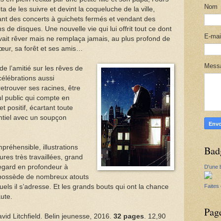
Nom
a de les suivre et devint la coqueluche de la ville,
nt des concerts à guichets fermés et vendant des
ns de disques. Une nouvelle vie qui lui offrit tout ce dont
E-ma
uvait rêver mais ne remplaça jamais, au plus profond de
œur, sa forêt et ses amis…
Mess
e l’amitié sur les rêves de
 célébrations aussi
retrouver ses racines, être
ul public qui compte en
t positif, écartant toute
entiel avec un soupçon
réhensible, illustrations
Bad
res très travaillées, grand
regard en profondeur à
D'une b
 possède de nombreux atouts
Faites
uels il s’adresse. Et les grands bouts qui ont la chance
aute.
Pag
vid Litchfield. Belin jeunesse, 2016.
32 pages
. 12,90