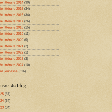
e littéraire 2014
(30)
e littéraire 2015
(34)
e littéraire 2016
(34)
e littéraire 2017
(26)
e littéraire 2018
(15)
e littéraire 2019
(11)
e littéraire 2020
(5)
e littéraire 2021
(2)
e littéraire 2022
(1)
e littéraire 2023
(3)
e littéraire 2024
(10)
ns jeunesse
(316)
hives du blog
025
(37)
024
(64)
023
(34)