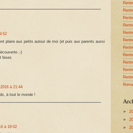
Rentré
Rentré
Rentré
Rentré
Rentré
9:52
Rentré
ent plaire aux petits autour de moi (et puis aux parents aussi
Rentré
écouverte ;-)
Rentré
t bises
Rentré
Rentré
Rentré
Roma
 2016 à 21:44
ds, à tout le monde !
Arc
►
2
►
2
16 à 18:02
►
2