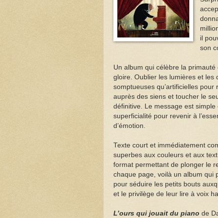
accept
donna
millio
il po
son c
Un album qui célèbre la primauté d
gloire. Oublier les lumières et les
somptueuses qu’artificielles pour 
auprès des siens et toucher le se
définitive. Le message est simple e
superficialité pour revenir à l’ess
d’émotion.
Texte court et immédiatement comp
superbes aux couleurs et aux textu
format permettant de plonger le 
chaque page, voilà un album qui
pour séduire les petits bouts auxq
et le privilège de leur lire à voix h
L’ours qui jouait du piano
de Da