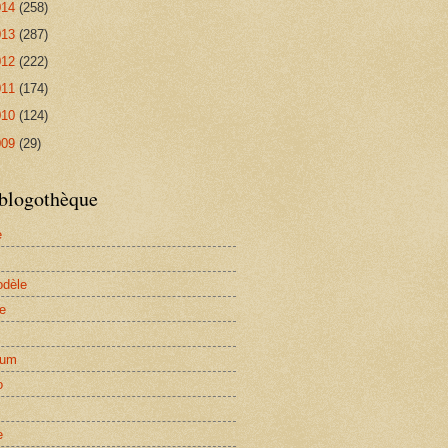
014
(258)
013
(287)
012
(222)
011
(174)
010
(124)
009
(29)
blogothèque
e
dèle
ie
lum
o
e