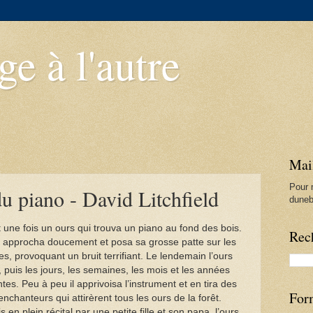
e à l'autre
Mai
Pour 
du piano - David Litchfield
duneb
it une fois un ours qui trouva un piano au fond des bois.
Rec
en approcha doucement et posa sa grosse patte sur les
s, provoquant un bruit terrifiant. Le lendemain l’ours
, puis les jours, les semaines, les mois et les années
tes. Peu à peu il apprivoisa l’instrument et en tira des
For
nchanteurs qui attirèrent tous les ours de la forêt.
s en plein récital par une petite fille et son papa, l’ours