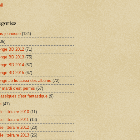
il
égories
s jeunesse
(134)
06)
enge BD 2012
(71)
enge BD 2013
(75)
enge BD 2014
(67)
enge BD 2015
(67)
enge Je lis aussi des albums
(72)
r mardi c'est permis
(67)
lassiques c'est fantastique
(9)
a
(47)
e littéraire 2010
(11)
e littéraire 2011
(13)
e littéraire 2012
(20)
e littéraire 2013
(26)