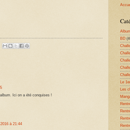
Accue
Cat
Album
BD
(4
Chall
Chall
Chall
Chall
Chall
Le 1e
45
Les c
 album. Ici on a été conquises !
Mang
Rentré
Rentré
Rentré
 2016 à 21:44
Rentré