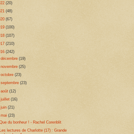
022
(20)
021
(48)
020
(67)
019
(100)
018
(107)
017
(210)
016
(242)
►
décembre
(19)
►
novembre
(25)
►
octobre
(23)
►
septembre
(23)
►
août
(12)
►
juillet
(16)
►
juin
(21)
▼
mai
(23)
Que du bonheur ! - Rachel Corenblit
Les lectures de Charlotte (17) : Grande