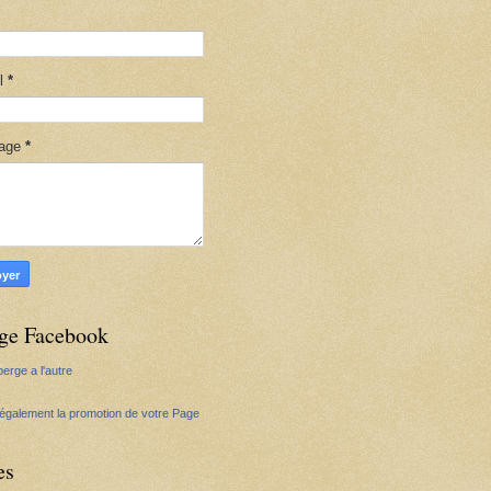
il
*
age
*
ge Facebook
erge a l'autre
 également la promotion de votre Page
es