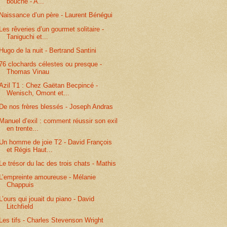
bouche - A...
Naissance d’un père - Laurent Bénégui
Les rêveries d’un gourmet solitaire -
Taniguchi et...
Hugo de la nuit - Bertrand Santini
76 clochards célestes ou presque -
Thomas Vinau
Azil T1 : Chez Gaëtan Becpincé -
Wenisch, Omont et...
De nos frères blessés - Joseph Andras
Manuel d’exil : comment réussir son exil
en trente...
Un homme de joie T2 - David François
et Régis Haut...
Le trésor du lac des trois chats - Mathis
L’empreinte amoureuse - Mélanie
Chappuis
L’ours qui jouait du piano - David
Litchfield
Les tifs - Charles Stevenson Wright