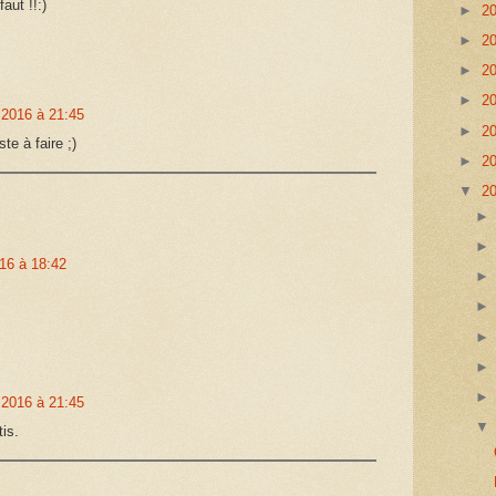
faut !!:)
►
2
►
2
►
2
►
2
 2016 à 21:45
►
2
ste à faire ;)
►
2
▼
2
16 à 18:42
 2016 à 21:45
tis.