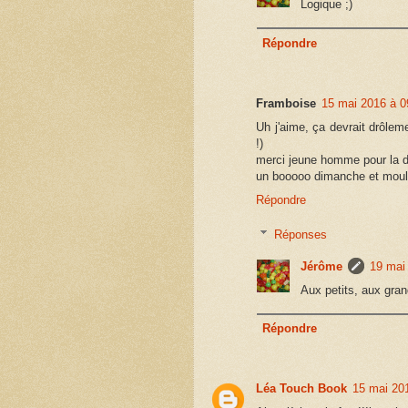
Logique ;)
Répondre
Framboise
15 mai 2016 à 0
Uh j'aime, ça devrait drôlem
!)
merci jeune homme pour la d
un booooo dimanche et moul
Répondre
Réponses
Jérôme
19 mai
Aux petits, aux gran
Répondre
Léa Touch Book
15 mai 20