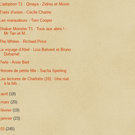
L’adoption T1 : Qinaya - Zidrou et Monin
Traits d’union - Cécile Chartre
Les maraudeurs - Tom Cooper
Shaker Monster T1 : Tous aux abris ! -
Mr Tan et M...
The Whites - Richard Price
Le voyage d’Abel - Lisa Belvent et Bruno
Duhamel
Perle - Anne Bert
Histoire de petite fille - Sacha Sperling
Les lectures de Charlotte (16) : Une nuit
à la bib...
►
avril
(18)
►
mars
(20)
►
février
(19)
►
janvier
(23)
015
(245)