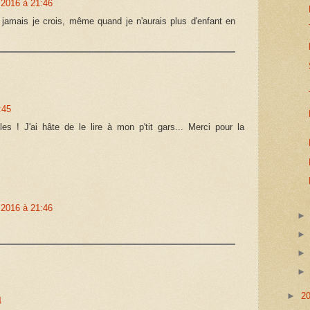
 2016 à 21:46
 jamais je crois, même quand je n'aurais plus d'enfant en
:45
lles ! J'ai hâte de le lire à mon p'tit gars... Merci pour la
 2016 à 21:46
►
2
4