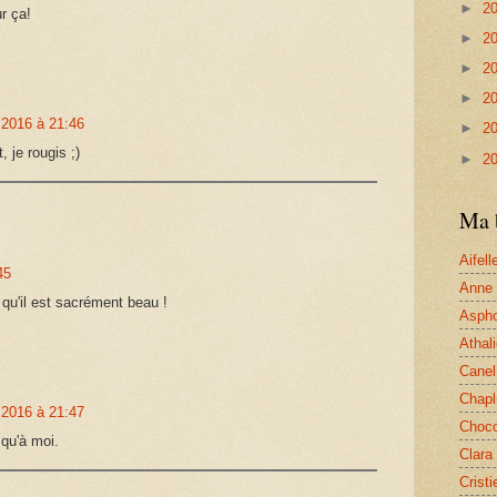
►
2
r ça!
►
2
►
2
►
2
 2016 à 21:46
►
2
 je rougis ;)
►
2
Ma 
Aifell
45
Anne
ai qu'il est sacrément beau !
Aspho
Athal
Canel
Chap
 2016 à 21:47
Choc
 qu'à moi.
Clara
Cristi