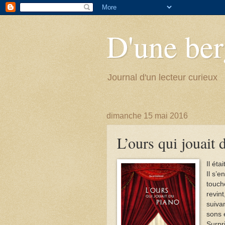
D'une berg
Journal d'un lecteur curieux
dimanche 15 mai 2016
L’ours qui jouait 
Il éta
Il s’
touche
revint
suivan
sons e
Surpri